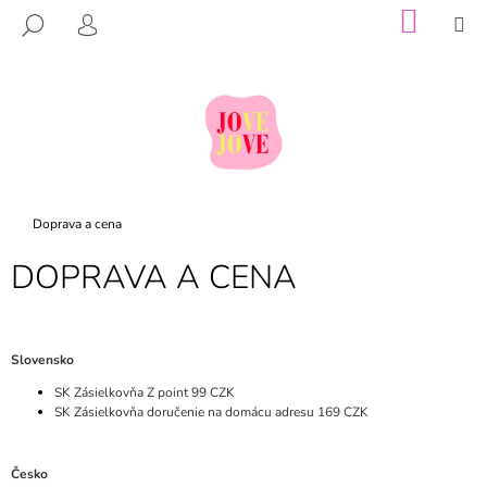
K
Prejsť
NÁKU
M
HĽADAŤ
na
KOŠÍK
O
PRIHLÁSENIE
SPÄŤ
SPÄŤ
obsah
Š
Í
Č
K
O
P
O
Domov
T
Doprava a cena
R
DOPRAVA A CENA
E
B
U
Slovensko
J
SK Zásielkovňa Z point 99 CZK
E
SK Zásielkovňa doručenie na domácu adresu 169 CZK
T
E
Česko
N