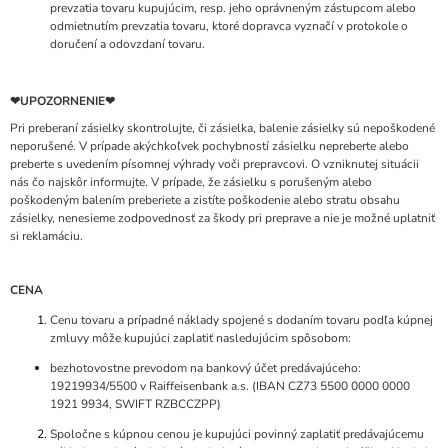
prevzatia tovaru kupujúcim, resp. jeho oprávneným zástupcom alebo
odmietnutím prevzatia tovaru, ktoré dopravca vyznačí v protokole o
doručení a odovzdaní tovaru.
❤︎
UPOZORNENIE
❤︎
Pri preberaní zásielky skontrolujte, či zásielka, balenie zásielky sú nepoškodené
neporušené. V prípade akýchkoľvek pochybností zásielku nepreberte alebo
preberte s uvedením písomnej
výhrady voči prepravcovi. O vzniknutej situácii
nás čo najskôr informujte. V prípade, že zásielku s porušeným alebo
poškodeným balením preberiete a zistíte poškodenie alebo stratu
obsahu
zásielky, nenesieme zodpovednosť za škody pri preprave a nie je možné uplatniť
si reklamáciu.
CENA
Cenu tovaru a prípadné náklady spojené s dodaním tovaru podľa kúpnej
zmluvy môže kupujúci zaplatiť nasledujúcim spôsobom:
bezhotovostne prevodom na bankový účet predávajúceho:
19219934/5500
v
Raiffeisenbank a.s. (IBAN CZ73 5500 0000 0000
1921 9934, SWIFT RZBCCZPP)
Spoločne s kúpnou cenou je kupujúci povinný zaplatiť predávajúcemu