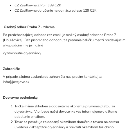
CZ Zásilkovna Z Point 89 CZK
Á
CZ Zásilkovna doručenie na domácu adresu 129 CZK
J
S
Osobný odber Praha 7
- zdarma
Ť
Po predchádzajúcej dohode cez email je možný osobný odber na Prahe 7
?
(Holešovice). Bez písomného dohodnutia predania balíčku medzi predávajúcim
a kupujúcim, nie je možné
vyzdvihnutie objednávky.
HĽADAŤ
Zahraničie
V prípade záujmu zaslania do zahraničia nás prosím kontaktujte:
info@jovejove.sk
Dopravné podmienky:
Tričká máme skladom a odosielame akonáhle prijmeme platbu za
objednávku. V prípade našej dovolenky vás informujeme o dátume
odoslanie emailom.
Tovar sa považuje za dodaný okamihom doručenia tovaru na adresu
uvedenú v akceptácii objednávky a prevzatí okamihom fyzického