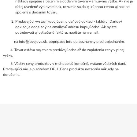
náklady spojené s balením a dodaním tovaru v zmluvnej výške. Ak nie je
ďalej uvedené výslovne inak, rozumie sa ďalej kúpnou cenou aj náklad
spojený s dodaním tovaru.
Predávajúci vystaví kupujúcemu daňový doklad - faktúru. Daňový
doklad je odoslaný na emailovú adresu kupujúceho. Ak by ste
potrebovali aj vytlačenú faktúru, napíšte nám email
na info@jovejove.sk, poprípade info do poznámky pred objednaním.
4. Tovar ostáva majetkom predávajúceho až do zaplatenia ceny v plnej
výške.
5. Všetky ceny produktov v e-shope sú konečné, vrátane všetkých daní.
Predávajúci nie je platiteľom DPH. Cena produktu nezahŕňa náklady na
doručenie.
Z
Á
P