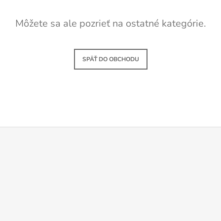
Á
Môžete sa ale pozrieť na ostatné kategórie.
J
S
Ť
SPÄŤ DO OBCHODU
?
HĽADAŤ
Z
Á
P
Ä
T
I