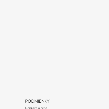
Z
Á
P
Ä
T
I
E
PODMIENKY
Doprava a cena