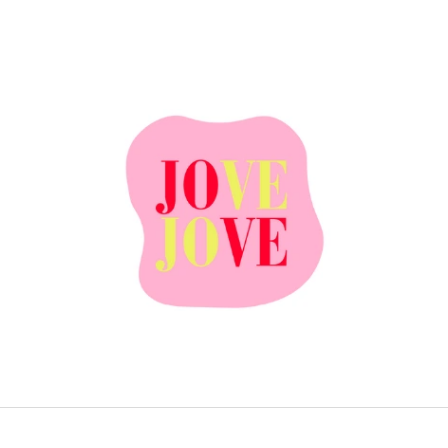
ČO POTREBUJETE NÁJSŤ?
HĽADAŤ