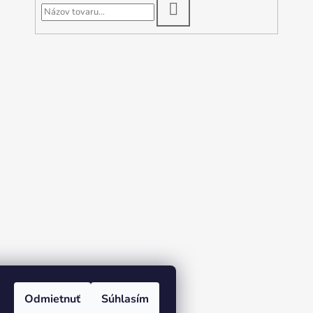
HĽADAŤ
Odmietnuť
Súhlasím