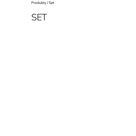
Domov
Produkty
/
Set
SET