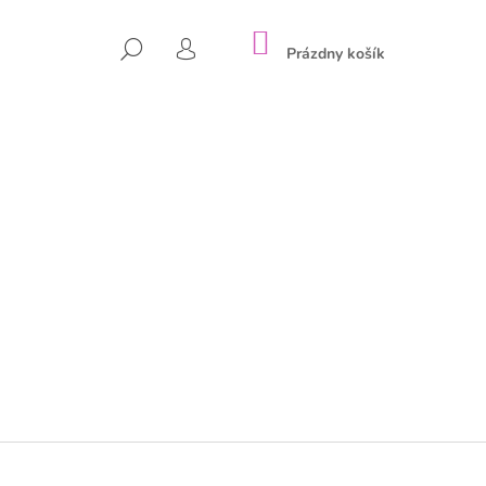
NÁKUPNÝ
HĽADAŤ
KOŠÍK
Prázdny košík
PRIHLÁSENIE