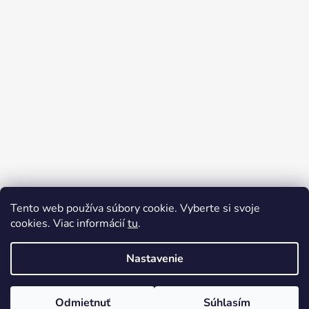
Tento web používa súbory cookie. Vyberte si svoje
cookies. Viac informácií
tu
.
Nastavenie
Vytvoril Shoptet
© 2026 jovejove.sk. Všetky práva vyhradené.
Odmietnuť
Súhlasím
Upraviť nastavenie cookies