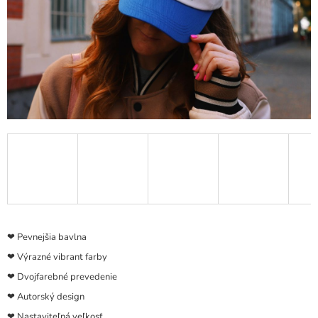
Á
J
S
Ť
?
HĽADAŤ
❤︎ Pevnejšia bavlna
❤︎ Výrazné vibrant farby
❤︎ Dvojfarebné prevedenie
❤︎ Autorský design
❤︎ Nastaviteľná veľkosť