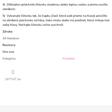
4)
Dôkladne opláchnite šiltovku studenou alebo teplou vodou a jemne osušte
uterákom.
5)
Vytvarujte šiltovku tak, že čiapku (časť, ktorá sedí priamo na hlave) položíte
na obrátenú plechovku od kávy, malú misku alebo iný predmet, ktorý imituje tvar
vašej hlavy. Nechajte šiltovku voľne vyschnúť.
Záruka:
24 mesiacov
Rozmery:
One size.
Kategória
:
Produkty
OPÝTAŤ SA