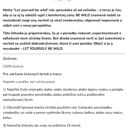
Motto "Let yourself be wild" nás sprevádza už od začiatku – a teraz je čas,
aby si sa aj ty odvážil vyjsť z komfortnej zóny. BE WILD znamená nebáť sa
nasledovať svoje sny, nechať sa viesť zvedavosťou, objavovať nepoznané a
vidieť svet z novej perspektívy.
Táto šiltovka je pripomienkou, že je v poriadku riskovať, experimentovať a
odhaľovať nové stránky života. Byť divoký znamená veriť si, byť autentický a
nechať sa unášať dobrodružstvom, ktoré ti svet ponúka. Obleč si ju a
nezabudni – LET YOURSELF BE WILD.
Zloženie:
100% bavlna
Pre udržanie krásnych farieb a tvaru:
Neperte v pračke, len ručné pranie.
1)
Naplňte čisté umývadlo alebo vedro studenou alebo teplou vodou a pridajte
pár kvapiek pracieho prostriedku alebo približne lyžicu práškového
odstraňovača škvŕn.
2)
Obzvlášť špinavé miesta očistite použitím viac čistiaceho prostriedku
zriedeného vo vode a jemne vydrhnite škvrny zubnou kefkou alebo inou malou
kefou.
3)
Namočte šiltovku do vody na približne 15 minút.