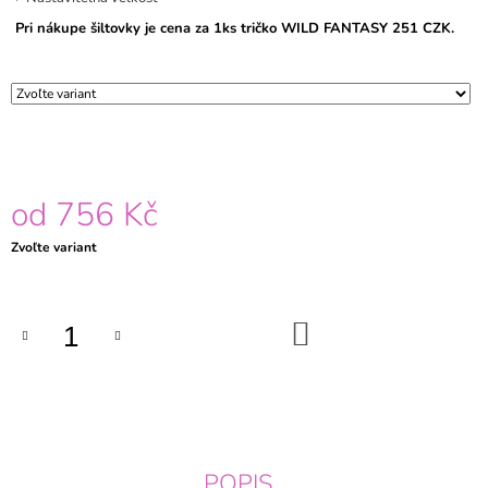
Pri nákupe šiltovky je cena za 1ks tričko WILD FANTASY
251 CZK.
od
756 Kč
Jednotková
Zvoľte variant
cena:
DO
KOŠÍKA
POPIS