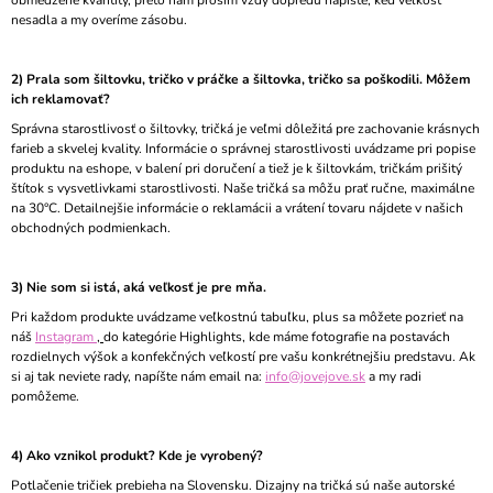
nesadla a my overíme zásobu.
Á
J
S
2) Prala som šiltovku, tričko v práčke a šiltovka, tričko sa poškodili. Môžem
ich reklamovať?
Ť
Správna starostlivosť o šiltovky, tričká je veľmi dôležitá pre zachovanie krásnych
?
farieb a skvelej kvality. Informácie o správnej starostlivosti uvádzame pri popise
produktu na eshope, v balení pri doručení a tiež je k šiltovkám, tričkám prišitý
štítok s vysvetlivkami starostlivosti. Naše tričká sa môžu prať ručne, maximálne
na 30°C. Detailnejšie informácie o reklamácii a vrátení tovaru nájdete v našich
obchodných podmienkach.
HĽADAŤ
3) Nie som si istá, aká veľkosť je pre mňa.
Pri každom produkte uvádzame veľkostnú tabuľku, plus sa môžete pozrieť na
náš
Instagram
,
do kategórie Highlights, kde máme fotografie na postavách
rozdielnych výšok a konfekčných veľkostí pre vašu konkrétnejšiu predstavu. Ak
si aj tak neviete rady, napíšte nám email na:
info@jovejove.sk
a my radi
pomôžeme.
4) Ako vznikol produkt? Kde je vyrobený?
Potlačenie tričiek prebieha na Slovensku. Dizajny na tričká sú naše autorské