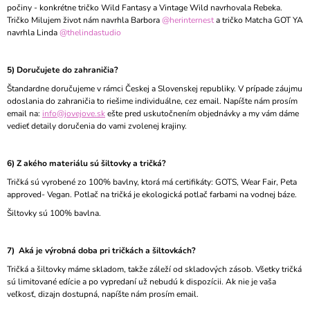
počiny - konkrétne tričko Wild Fantasy a Vintage Wild navrhovala Rebeka.
Tričko Milujem život nám navrhla Barbora
@herinternest
a tričko Matcha GOT YA
navrhla Linda
@thelindastudio
5) Doručujete do zahraničia?
Štandardne doručujeme v rámci Českej a Slovenskej republiky. V prípade záujmu
odoslania do zahraničia to riešime individuálne, cez email. Napíšte nám prosím
email na:
info@jovejove.sk
ešte pred uskutočnením objednávky a my vám dáme
vedieť detaily doručenia do vami zvolenej krajiny.
6) Z akého materiálu sú šiltovky a tričká?
Tričká sú vyrobené zo 100% bavlny, ktorá má certifikáty: GOTS, Wear Fair, Peta
approved- Vegan. Potlač na tričká je ekologická potlač farbami na vodnej báze.
Šiltovky sú 100% bavlna.
7) Aká je výrobná doba pri tričkách a šiltovkách?
Tričká a šiltovky máme skladom, takže záleží od skladových zásob. Všetky tričká
sú limitované edície a po vypredaní už nebudú k dispozícii. Ak nie je vaša
veľkosť, dizajn dostupná, napíšte nám prosím email.