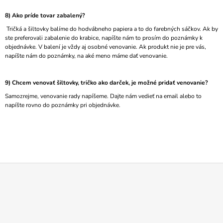
8) Ako príde tovar zabalený?
Tričká a šiltovky balíme do hodvábneho papiera a to do farebných sáčkov. Ak by
ste preferovali zabalenie do krabice, napíšte nám to prosím do poznámky k
objednávke. V balení je vždy aj osobné venovanie. Ak produkt nie je pre vás,
napíšte nám do poznámky, na aké meno máme dať venovanie.
9) Chcem venovať šiltovky, tričko ako darček, je možné pridať venovanie?
Samozrejme, venovanie rady napíšeme. Dajte nám vedieť na email alebo to
napíšte rovno do poznámky pri objednávke.
Z
Á
P