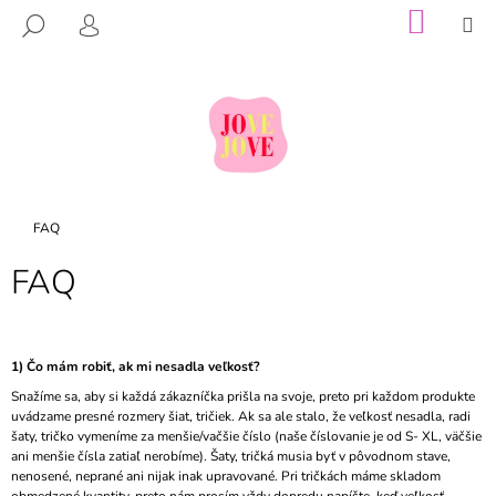
K
Prejsť
NÁKU
M
HĽADAŤ
na
KOŠÍK
O
PRIHLÁSENIE
SPÄŤ
SPÄŤ
obsah
Š
Í
Č
K
O
P
O
Domov
T
FAQ
R
FAQ
E
B
U
1) Čo mám robiť, ak mi nesadla veľkosť?
J
Snažíme sa, aby si každá zákazníčka prišla na svoje, preto pri každom produkte
E
uvádzame presné rozmery šiat, tričiek. Ak sa ale stalo, že veľkosť nesadla, radi
T
šaty, tričko vymeníme za menšie/vačšie číslo (naše číslovanie je od S- XL, väčšie
ani menšie čísla zatiaľ nerobíme). Šaty, tričká musia byť v pôvodnom stave,
E
nenosené, neprané ani nijak inak upravované. Pri tričkách máme skladom
N
obmedzené kvantity, preto nám prosím vždy dopredu napíšte, keď veľkosť