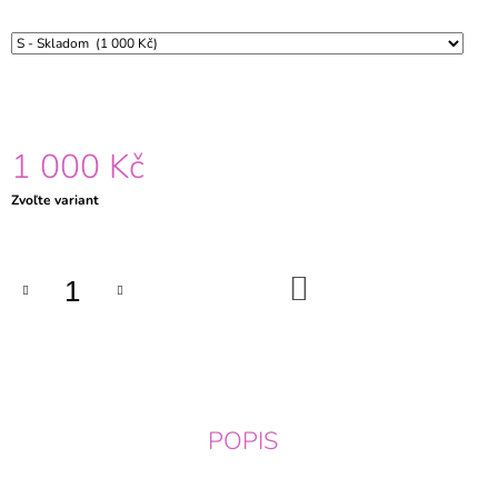
1 000 Kč
Jednotková
Zvoľte variant
cena:
DO
KOŠÍKA
POPIS