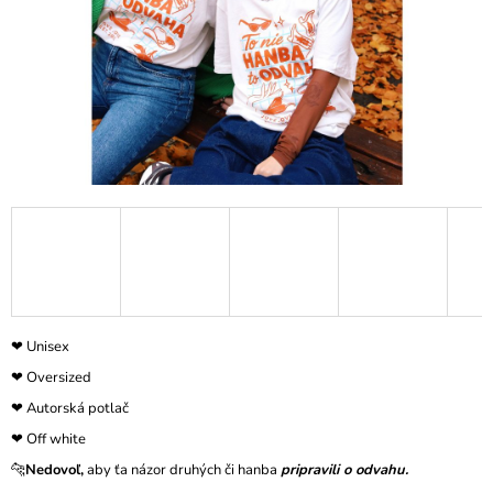
Á
J
S
Ť
?
HĽADAŤ
❤︎ Unisex
❤︎ Oversized
❤︎ Autorská potlač
❤︎ Off white
🐆
Nedovoľ,
aby ťa názor druhých či hanba
pripravili o odvahu.