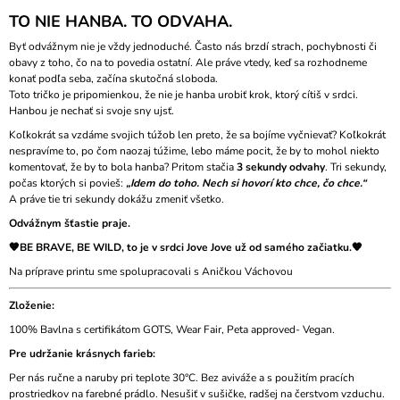
TO NIE HANBA. TO ODVAHA.
Byť odvážnym nie je vždy jednoduché. Často nás brzdí strach, pochybnosti či
obavy z toho, čo na to povedia ostatní. Ale práve vtedy, keď sa rozhodneme
konať podľa seba, začína skutočná sloboda.
Toto tričko je pripomienkou, že nie je hanba urobiť krok, ktorý cítiš v srdci.
Hanbou je nechať si svoje sny ujsť.
Koľkokrát sa vzdáme svojich túžob len preto, že sa bojíme vyčnievať? Koľkokrát
nespravíme to, po čom naozaj túžime, lebo máme pocit, že by to mohol niekto
komentovať, že by to bola hanba? Pritom stačia
3 sekundy odvahy
. Tri sekundy,
počas ktorých si povieš:
„Idem do toho. Nech si hovorí kto chce, čo chce.“
A práve tie tri sekundy dokážu zmeniť všetko.
Odvážnym šťastie praje.
🧡BE BRAVE, BE WILD, to je v srdci Jove Jove už od samého začiatku.🧡
Na príprave printu sme spolupracovali s Aničkou Váchovou
Zloženie:
100% Bavlna s certifikátom GOTS, Wear Fair, Peta approved- Vegan.
Pre udržanie krásnych farieb:
Per nás ručne a naruby pri teplote 30°C. Bez aviváže a s použitím pracích
prostriedkov na farebné prádlo. Nesušiť v sušičke, radšej na čerstvom vzduchu.