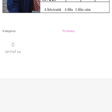
Kategória
:
Produkty
OPÝTAŤ SA
Z
Á
P
Ä