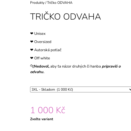
Domov
Produkty
/
Tričko ODVAHA
TRIČKO ODVAHA
❤︎ Unisex
❤︎ Oversized
❤︎ Autorská potlač
❤︎ Off white
🐆
Nedovoľ,
aby ťa názor druhých či hanba
pripravili o
odvahu.
1 000 Kč
Jednotková
Zvoľte variant
cena: