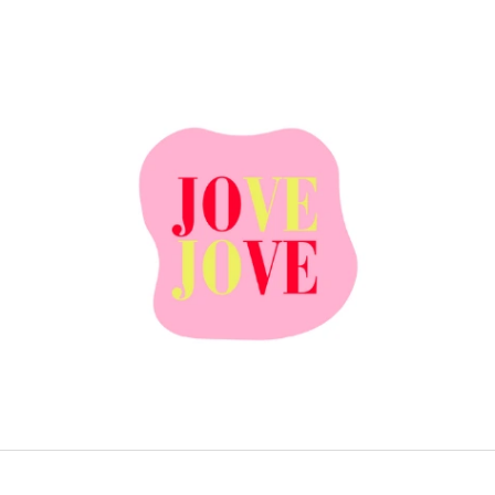
ČO POTREBUJETE NÁJSŤ?
HĽADAŤ