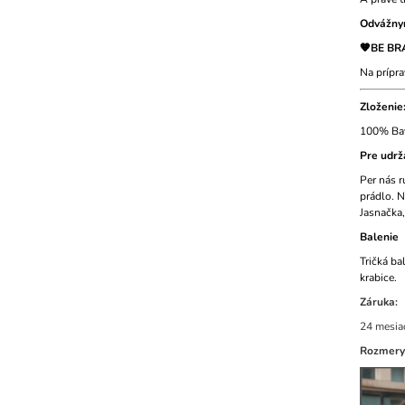
Odvážnym
🧡BE BRA
Na prípr
Zloženie
100% Bav
Pre udrž
Per nás r
prádlo. N
Jasnačka,
Balenie
Tričká ba
krabice.
Záruka:
24 mesi
Rozmery