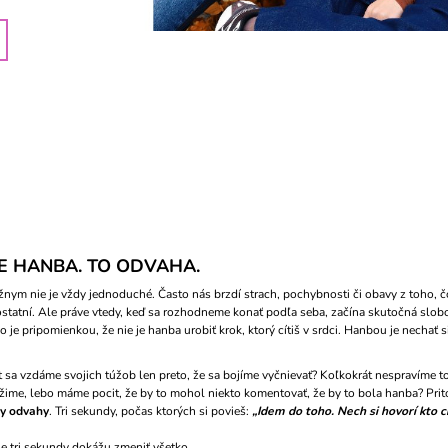
IE HANBA. TO ODVAHA.
nym nie je vždy jednoduché. Často nás brzdí strach, pochybnosti či obavy z toho, č
statní. Ale práve vtedy, keď sa rozhodneme konať podľa seba, začína skutočná slob
ko je pripomienkou, že nie je hanba urobiť krok, ktorý cítiš v srdci. Hanbou je nechať s
 sa vzdáme svojich túžob len preto, že sa bojíme vyčnievať? Koľkokrát nespravíme t
žime, lebo máme pocit, že by to mohol niekto komentovať, že by to bola hanba? Prit
y odvahy
. Tri sekundy, počas ktorých si povieš:
„Idem do toho. Nech si hovorí kto c
ie tri sekundy dokážu zmeniť všetko.