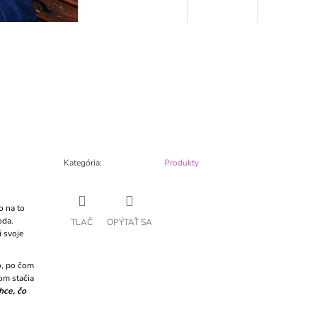
Kategória
:
Produkty
o na to
oda.
TLAČ
OPÝTAŤ SA
i svoje
o, po čom
om stačia
hce, čo