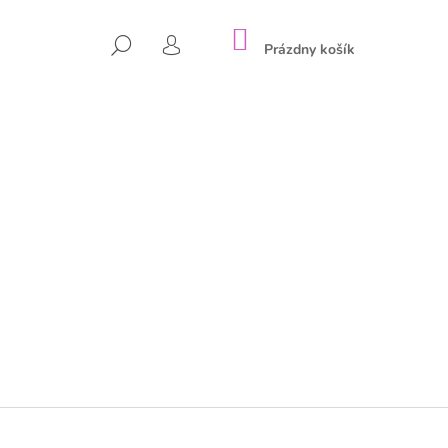
NÁKUPNÝ
HĽADAŤ
KOŠÍK
Prázdny košík
PRIHLÁSENIE