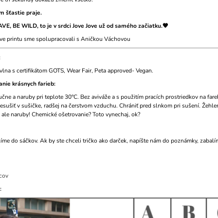
 šťastie praje.
VE, BE WILD, to je v srdci Jove Jove už od samého začiatku.🧡
ave printu sme spolupracovali s Aničkou Váchovou
:
lna s certifikátom GOTS, Wear Fair, Peta approved- Vegan.
anie krásnych farieb:
učne a naruby pri teplote 30°C. Bez aviváže a s použitím pracích prostriedkov na far
esušiť v sušičke, radšej na čerstvom vzduchu. Chrániť pred slnkom pri sušení. Žehle
 ale naruby! Chemické ošetrovanie? Toto vynechaj, ok?
líme do sáčkov. Ak by ste chceli tričko ako darček, napíšte nám do poznámky, zabal
acov
: