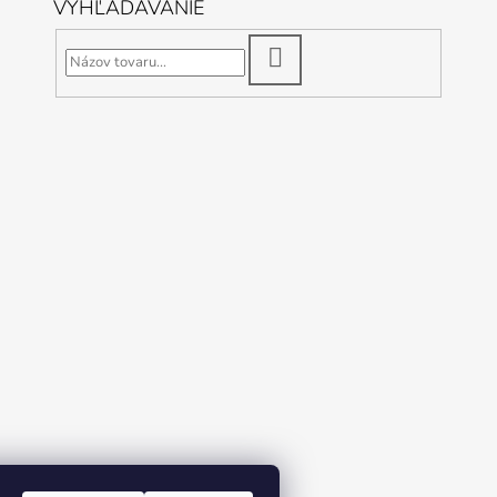
VYHĽADÁVANIE
HĽADAŤ