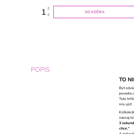
DO KOŠÍKA
POPIS
TO N
Byť odváž
povedia o
Toto trič
sny ujsť.
Koľkokrát
naozaj tú
3 sekund
chce.“
A práve t